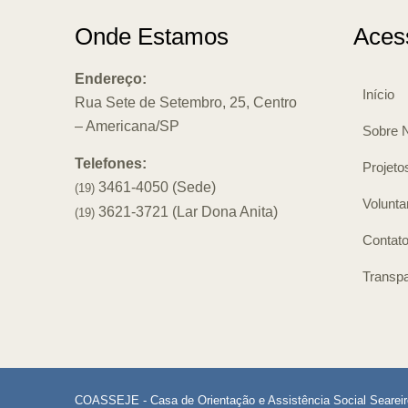
Onde Estamos
Aces
Endereço:
Início
Rua Sete de Setembro, 25, Centro
– Americana/SP
Sobre 
Telefones:
Projeto
3461-4050 (Sede)
(19)
Volunta
3621-3721 (Lar Dona Anita)
(19)
Contat
Transpa
COASSEJE - Casa de Orientação e Assistência Social Searei