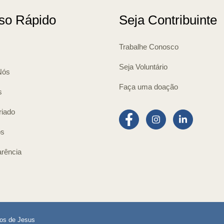
so Rápido
Seja Contribuinte
Trabalhe Conosco
Seja Voluntário
Nós
Faça uma doação
s
riado
os
rência
ros de Jesus