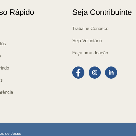
so Rápido
Seja Contribuinte
Trabalhe Conosco
Seja Voluntário
Nós
Faça uma doação
s
riado
os
rência
ros de Jesus