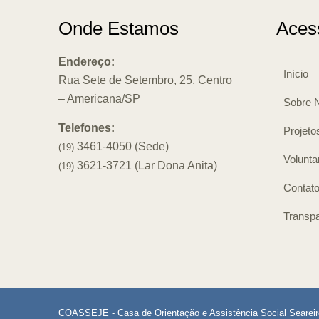
Onde Estamos
Aces
Endereço:
Início
Rua Sete de Setembro, 25, Centro
– Americana/SP
Sobre 
Telefones:
Projeto
3461-4050 (Sede)
(19)
Volunta
3621-3721 (Lar Dona Anita)
(19)
Contat
Transpa
COASSEJE - Casa de Orientação e Assistência Social Searei