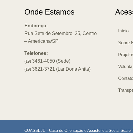
Onde Estamos
Aces
Endereço:
Início
Rua Sete de Setembro, 25, Centro
– Americana/SP
Sobre 
Telefones:
Projeto
3461-4050 (Sede)
(19)
Volunta
3621-3721 (Lar Dona Anita)
(19)
Contat
Transpa
COASSEJE - Casa de Orientação e Assistência Social Searei