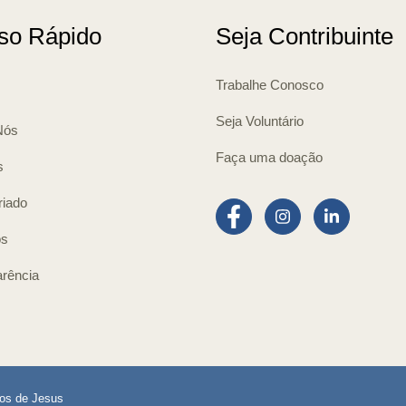
so Rápido
Seja Contribuinte
Trabalhe Conosco
Seja Voluntário
Nós
Faça uma doação
s
riado
os
rência
ros de Jesus